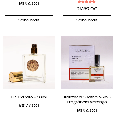
R$
94.00
Avaliação
R$
159.00
5.00
de 5
Saiba mais
Saiba mais
LTS Extrato – 50ml
Biblioteca Olfativa 25ml –
Fragrância Morango
R$
177.00
R$
94.00