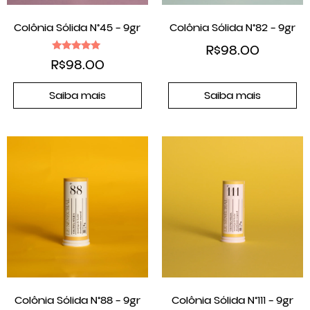
Colônia Sólida N°45 – 9gr
Colônia Sólida N°82 – 9gr
R$
98.00
Avaliação
R$
98.00
5.00
de 5
Saiba mais
Saiba mais
Colônia Sólida N°88 – 9gr
Colônia Sólida N°111 – 9gr