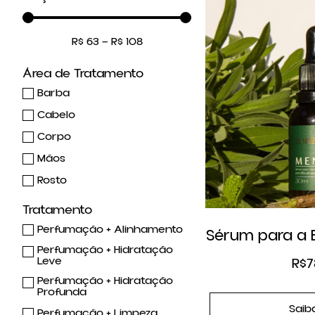
R$
63
—
R$
108
Área de Tratamento
Barba
Cabelo
Corpo
Mãos
Rosto
Tratamento
Perfumação + Alinhamento
Sérum para a 
Perfumação + Hidratação
Leve
R$
7
Perfumação + Hidratação
Profunda
Saib
Perfumação + Limpeza