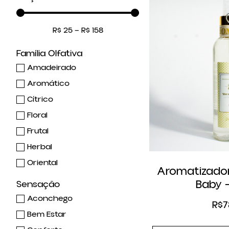
R$
25
—
R$
158
Família Olfativa
Amadeirado
Aromático
Cítrico
Floral
Frutal
Herbal
Oriental
Aromatizado
Baby 
Sensação
Aconchego
R$
7
Bem Estar