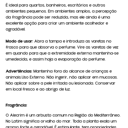
É ideal para quartos, banheiros, escritórios e outros 
ambientes pequenos. Em ambientes amplos, a percepção 
da fragrância pode ser reduzida, mas ele ainda é uma 
excelente opção para criar um ambiente acolhedor e 
agradável.

Modo de usar:
 Abra a tampa e introduza as varetas no 
frasco para que absorva o perfume. Vire as varetas de vez 
em quando para que a extremidade externa mantenha-se 
umedecida, e assim haja a evaporação do perfume.

Advertências:
 Mantenha fora do alcance de crianças e 
animais.Uso Externo. Não ingerir, não aplicar em mucosas. 
Não aplicar sobre a pele irritada ou lesionada. Conservar 
em local fresco e ao abrigo de luz.
Fragrância:
O Alecrim é um arbusto comum na Região do Mediterrâneo.
No Latim significa orvalho do mar. Toda a planta exala um
aroma forte e agradável. É estimulante, tem propriedades