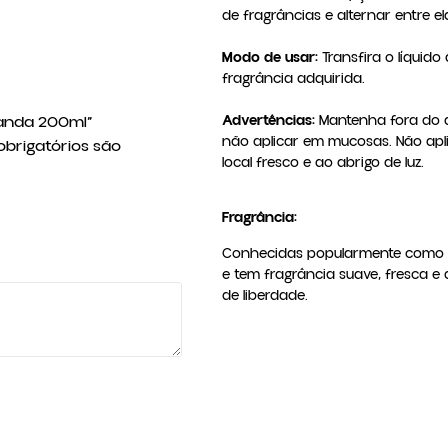
de fragrâncias e alternar entre e
Modo de usar:
 Transfira o líqui
fragrância adquirida.

avanda 200ml”
Advertências:
 Mantenha fora do a
não aplicar em mucosas. Não apli
brigatórios são
local fresco e ao abrigo de luz.
Fragrância:
Conhecidas popularmente como A
e tem fragrância suave, fresca 
de liberdade.