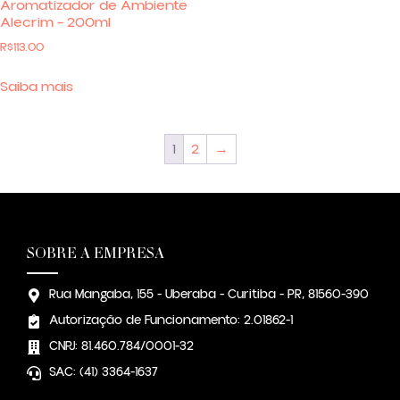
Aromatizador de Ambiente
Alecrim – 200ml
R$
113.00
Saiba mais
1
2
→
SOBRE A EMPRESA
Rua Mangaba, 155 - Uberaba - Curitiba - PR, 81560-390
Autorização de Funcionamento: 2.01862-1
CNPJ: 81.460.784/0001-32
SAC: (41) 3364-1637