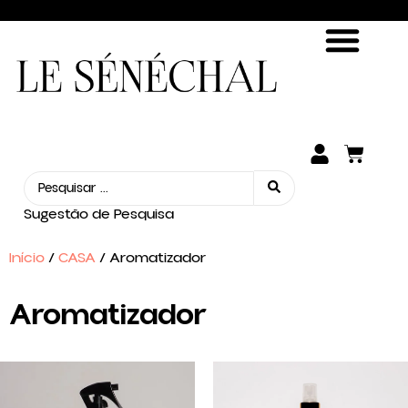
ENCONTRE SUA FRAGRÂNCIA
SEJA UM REVENDEDOR
Sugestão de Pesquisa
Início
/
CASA
/ Aromatizador
Aromatizador