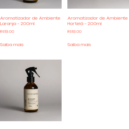
Aromatizador de Ambiente
Aromatizador de Ambiente
Laranja – 200ml
Hortelã – 200ml
R$
113.00
R$
113.00
Saiba mais
Saiba mais