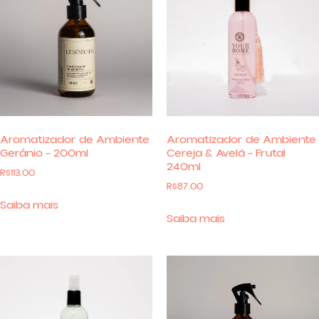
Aromatizador de Ambiente
Aromatizador de Ambiente
Gerânio – 200ml
Cereja & Avelã – Frutal
240ml
R$
113.00
R$
87.00
Saiba mais
Saiba mais