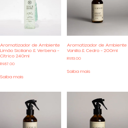
Aromatizador de Ambiente
Aromatizador de Ambiente
Limão Siciliano & Verbena –
Vanilla & Cedro – 200ml
Cítrico 240ml
R$
113.00
R$
87.00
Saiba mais
Saiba mais