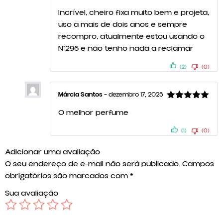
Avaliação
5
Incrível, cheiro fixa muito bem e projeta,
de 5
uso a mais de dois anos e sempre
recompro, atualmente estou usando o
N°296 e não tenho nada a reclamar
(2)
(0)
Márcia Santos
–
dezembro 17, 2025
Avaliação
5
O melhor perfume
de 5
(1)
(0)
Adicionar uma avaliação
O seu endereço de e-mail não será publicado.
Campos
obrigatórios são marcados com
*
Sua avaliação