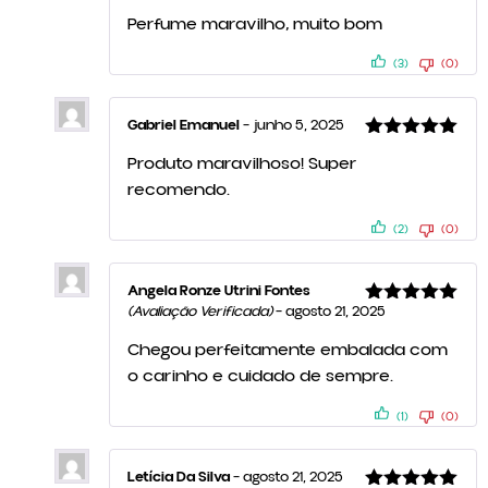
de 5
Perfume maravilho, muito bom
(3)
(0)
Gabriel Emanuel
–
junho 5, 2025
Avaliação
5
Produto maravilhoso! Super
de 5
recomendo.
(2)
(0)
Angela Ronze Utrini Fontes
(Avaliação Verificada)
–
agosto 21, 2025
Avaliação
5
de 5
Chegou perfeitamente embalada com
o carinho e cuidado de sempre.
(1)
(0)
Letícia Da Silva
–
agosto 21, 2025