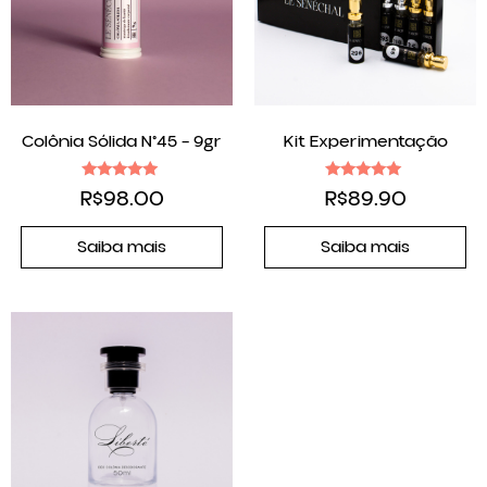
Colônia Sólida N°45 – 9gr
Kit Experimentação
Avaliação
Avaliação
R$
98.00
R$
89.90
5.00
5.00
de 5
de 5
Saiba mais
Saiba mais