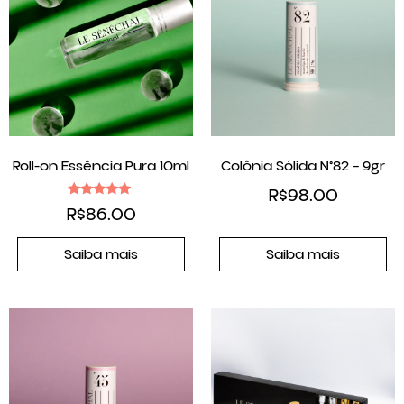
Roll-on Essência Pura 10ml
Colônia Sólida N°82 – 9gr
R$
98.00
Avaliação
R$
86.00
5.00
de 5
Saiba mais
Saiba mais