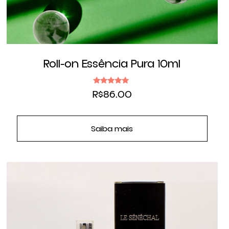
Roll-on Essência Pura 10ml
Avaliação
R$
86.00
5.00
de 5
Saiba mais