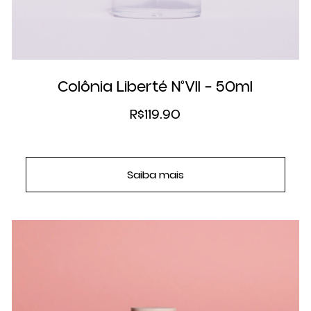
Colônia Liberté N°VII – 50ml
R$
119.90
Saiba mais