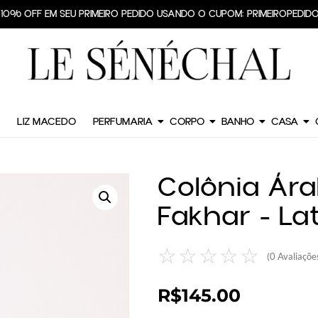
TE GRÁTIS PARA TODO O BRASIL EM PEDIDOS A PARTIR DE R$299,90
LIZ MACEDO
PERFUMARIA
CORPO
BANHO
CASA
Colônia Ára
Fakhar - La
☆
☆
☆
☆
☆
(
0
Avaliaçõe
R$
145.00