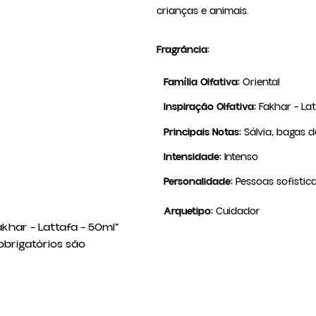
crianças e animais.
Fragrância:
Família Olfativa:
Oriental
Inspiração Olfativa:
Fakhar – Lat
Principais Notas:
Sálvia, bagas d
Intensidade:
Intenso
Personalidade:
Pessoas sofistica
Arquetipo:
Cuidador
akhar – Lattafa – 50ml”
brigatórios são