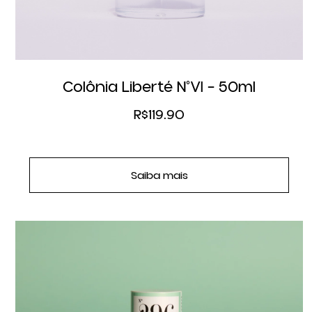
Colônia Liberté N°VI – 50ml
R$
119.90
Saiba mais