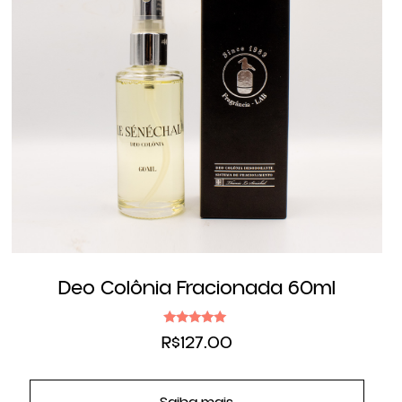
Deo Colônia Fracionada 60ml
Avaliação
R$
127.00
4.83
de 5