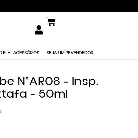
O.E
ACESSÓRIOS
SEJA UM REVENDEDOR
be N°AR08 - Insp.
ttafa - 50ml
s)