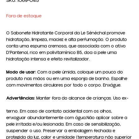
SKU:
1069-045
Fora de estoque
O Sabonete Hidratante Corporal da Le Sénéchal promove 
hidratação, limpeza, maciez e alta perfumação. O produto 
conta uma espuma cremosa, que associada com o ativo 
D’Pantenol, rico em polivitamínico B5, doa a pele uma 
hidratação intensa e efeito revitalizador.

Modo de usar:
 Com a pele úmida, coloque um pouco do 
produto nas mãos ou em uma esponja de banho. Espalhe 
com movimentos circulares por todo o corpo. Enxágue.

Advertências:
 Manter fora do alcance de crianças. Uso ex-

terno. Em caso de contato acidental com os olhos, 
enxaguar abundantemente com água.Não aplicar sobre a 
pele irritada e/ou lesionada. Em caso de sensibilização, 
suspender o uso. Preservar a embalagem fechada e 
protegida da luz, calor e umidade (temperatura não superior 