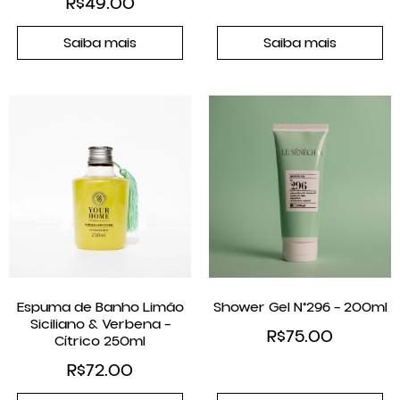
R$
49.00
Saiba mais
Saiba mais
Espuma de Banho Limão
Shower Gel N°296 – 200ml
Siciliano & Verbena –
R$
75.00
Cítrico 250ml
R$
72.00