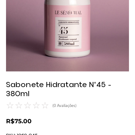
Sabonete Hidratante N°45 -
380ml
☆
☆
☆
☆
☆
(
0
Avaliações)
R$
75.00