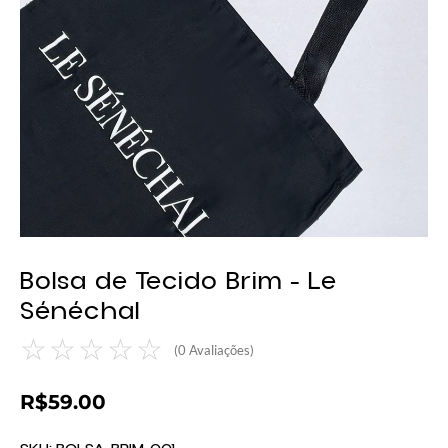
Bolsa de Tecido Brim - Le
Sénéchal
☆
☆
☆
☆
☆
(
0
Avaliações)
R$
59.00