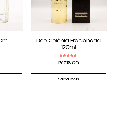
50ml
Deo Colônia Fracionada
120ml
Avaliação
R$
218.00
5.00
de 5
Saiba mais