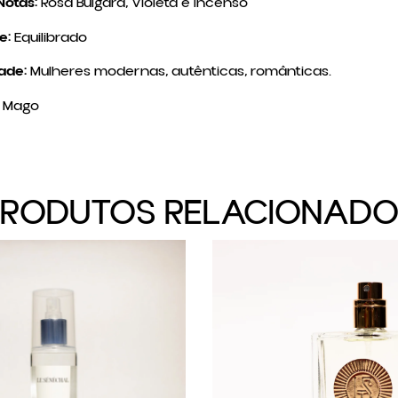
Notas:
Rosa Búlgara, Violeta e Incenso
e:
Equilibrado
ade:
Mulheres modernas, autênticas, românticas.
Mago
PRODUTOS RELACIONADO