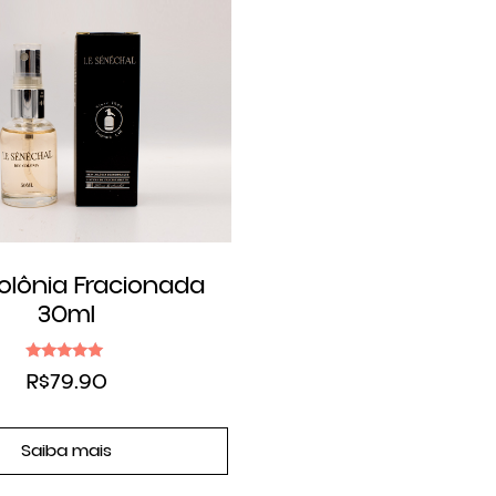
olônia Fracionada
30ml
Avaliação
R$
79.90
5.00
de 5
Saiba mais