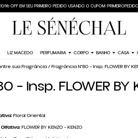
TE GRÁTIS PARA TODO O BRASIL EM PEDIDOS A PARTIR DE R$299,90
HE 10% OFF EM SEU PRIMEIRO PEDIDO USANDO O CUPOM: PRIMEIROPE
LIZ MACEDO
PERFUMARIA
CORPO
BANHO
CASA
ntre sua Fragrância
/ Fragrância N°80 – Insp. FLOWER BY K
80 – Insp. FLOWER BY
ativa:
Floral Oriental
Olfativa:
FLOWER BY KENZO – KENZO