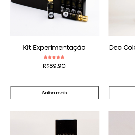
Kit Experimentação
Deo Col
Avaliação
R$
89.90
5.00
de 5
Saiba mais