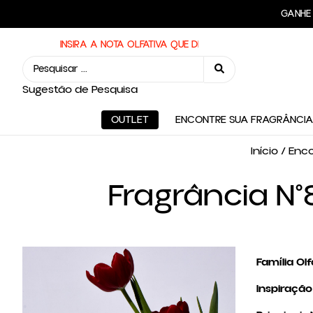
FRE
GAN
INSIRA O PERFUME QUE DESEJA:
Sugestão de Pesquisa
OUTLET
ENCONTRE SUA FRAGRÂNCIA
Início
/
Enco
Fragrância N°
Família Olf
Inspiração 