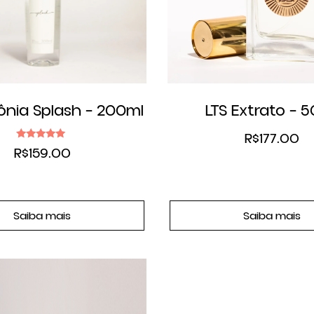
ônia Splash – 200ml
LTS Extrato – 
R$
177.00
Avaliação
R$
159.00
5.00
de 5
Saiba mais
Saiba mais