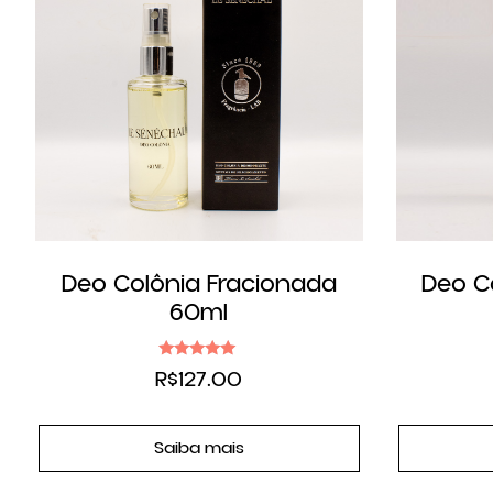
Deo Colônia Fracionada
Deo C
60ml
Avaliação
R$
127.00
4.83
de 5
Saiba mais