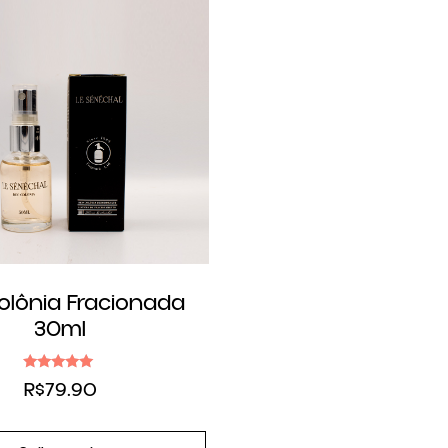
olônia Fracionada
30ml
Avaliação
R$
79.90
5.00
de 5