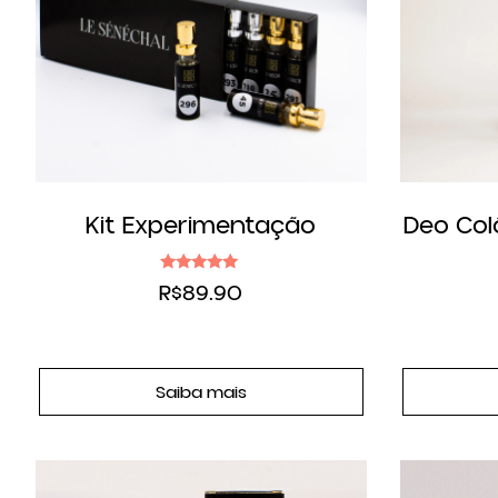
Kit Experimentação
Deo Col
Avaliação
R$
89.90
5.00
de 5
Saiba mais