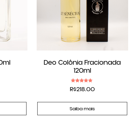
50ml
Deo Colônia Fracionada
120ml
Avaliação
R$
218.00
5.00
de 5
Saiba mais