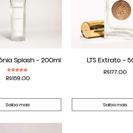
ônia Splash – 200ml
LTS Extrato – 
R$
177.00
Avaliação
R$
159.00
5.00
de 5
Saiba mais
Saiba mais