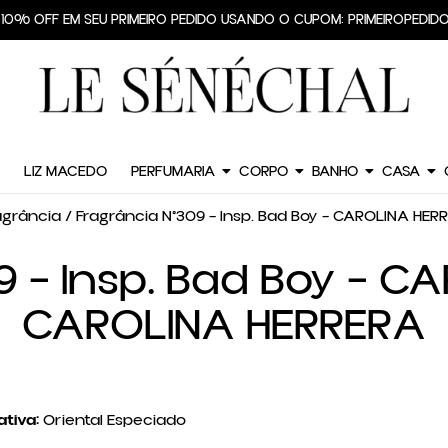
TE GRÁTIS PARA TODO O BRASIL EM PEDIDOS A PARTIR DE R$299,90
HE 10% OFF EM SEU PRIMEIRO PEDIDO USANDO O CUPOM: PRIMEIROPE
LIZ MACEDO
PERFUMARIA
CORPO
BANHO
CASA
agrância
/ Fragrância N°309 – Insp. Bad Boy – CAROLINA HE
9 – Insp. Bad Boy – C
CAROLINA HERRERA
ativa:
Oriental Especiado