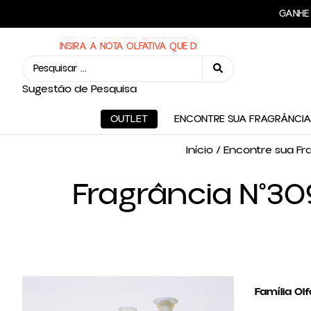
FRE
GAN
INSIRA O PERFUME QUE DESEJA:
Sugestão de Pesquisa
OUTLET
ENCONTRE SUA FRAGRÂNCIA
Início
/
Encontre sua Fr
Fragrância N°30
Família Olf