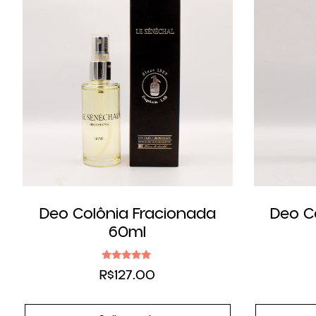
Deo Colônia Fracionada
Deo C
60ml
Avaliação
R$
127.00
4.83
de 5