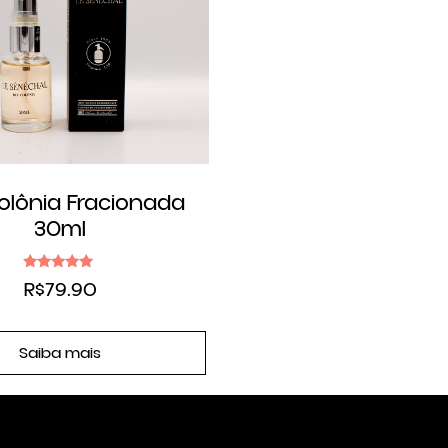
olônia Fracionada
30ml
Avaliação
R$
79.90
5.00
de 5
Saiba mais