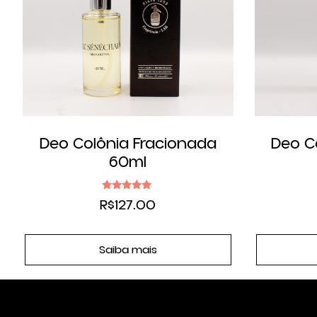
Deo Colônia Fracionada
Deo C
60ml
Avaliação
R$
127.00
4.83
de 5
Saiba mais