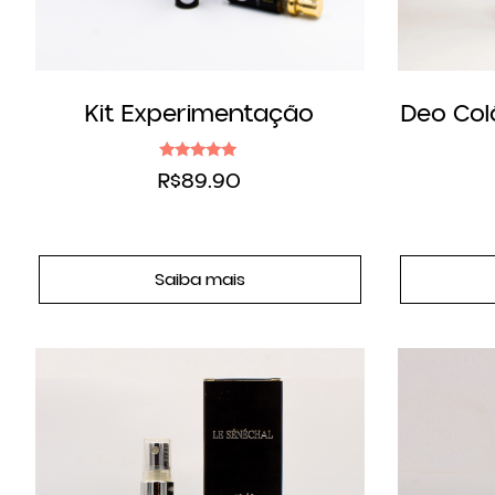
Kit Experimentação
Deo Col
Avaliação
R$
89.90
5.00
de 5
Saiba mais