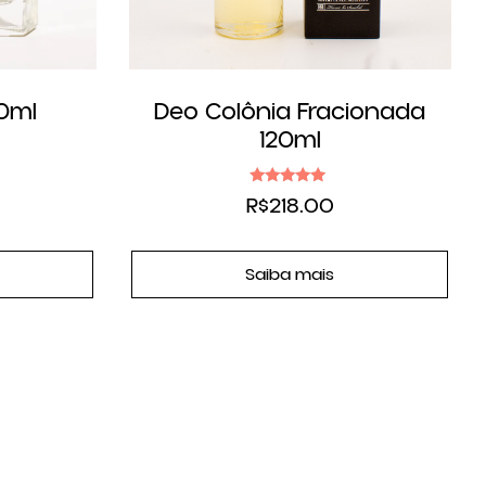
50ml
Deo Colônia Fracionada
120ml
Avaliação
R$
218.00
5.00
de 5
Saiba mais