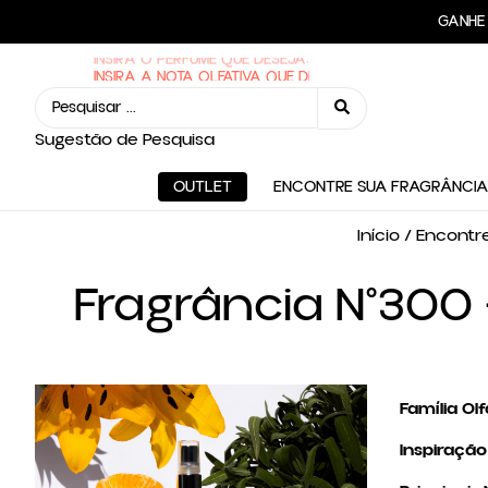
FRE
GAN
INSIRA O PERFUME QUE DESEJA:
Sugestão de Pesquisa
OUTLET
ENCONTRE SUA FRAGRÂNCIA
Início
/
Encontre
Fragrância N°300 
Família Olf
Inspiração 