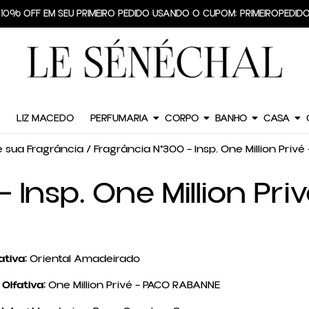
TE GRÁTIS PARA TODO O BRASIL EM PEDIDOS A PARTIR DE R$299,90
HE 10% OFF EM SEU PRIMEIRO PEDIDO USANDO O CUPOM: PRIMEIROPE
LIZ MACEDO
PERFUMARIA
CORPO
BANHO
CASA
 sua Fragrância
/ Fragrância N°300 – Insp. One Million Priv
– Insp. One Million Pr
ativa:
Oriental Amadeirado
Olfativa:
One Million Privé – PACO RABANNE