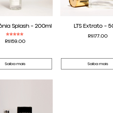
ônia Splash – 200ml
LTS Extrato – 
R$
177.00
Avaliação
R$
159.00
5.00
de 5
Saiba mais
Saiba mais