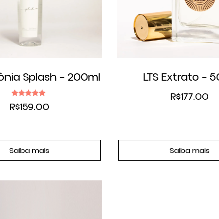
ônia Splash – 200ml
LTS Extrato – 
R$
177.00
Avaliação
R$
159.00
5.00
de 5
Saiba mais
Saiba mais