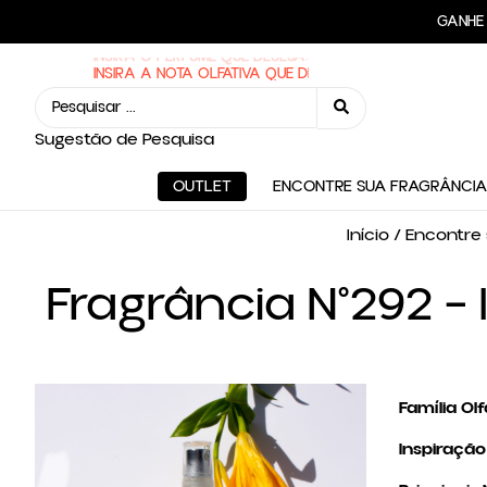
FRE
GAN
INSIRA O PERFUME QUE DESEJA:
Sugestão de Pesquisa
OUTLET
ENCONTRE SUA FRAGRÂNCIA
Início
/
Encontre 
Fragrância N°292 –
Família Olf
Inspiração 