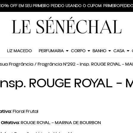
TE GRÁTIS PARA TODO O BRASIL EM PEDIDOS A PARTIR DE R$299,90
HE 10% OFF EM SEU PRIMEIRO PEDIDO USANDO O CUPOM: PRIMEIROPE
LIZ MACEDO
PERFUMARIA
CORPO
BANHO
CASA
sua Fragrância
/ Fragrância N°292 – Insp. ROUGE ROYAL – 
 Insp. ROUGE ROYAL 
ativa:
Floral Frutal
Olfativa:
ROUGE ROYAL – MARINA DE BOURBON