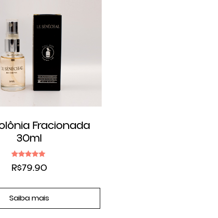
olônia Fracionada
30ml
Avaliação
R$
79.90
5.00
de 5
Saiba mais