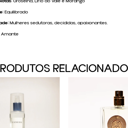
Notas:
Groselha, Lírio do Vale e Morango
e:
Equilibrado
ade:
Mulheres sedutoras, decididas, apaixonantes.
Amante
PRODUTOS RELACIONADO