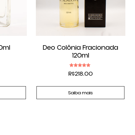
50ml
Deo Colônia Fracionada
120ml
Avaliação
R$
218.00
5.00
de 5
Saiba mais