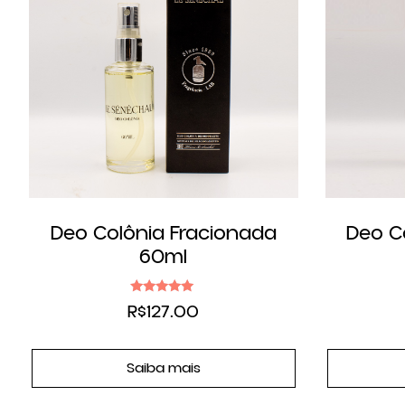
Deo Colônia Fracionada
Deo C
60ml
Avaliação
R$
127.00
4.83
de 5
Saiba mais