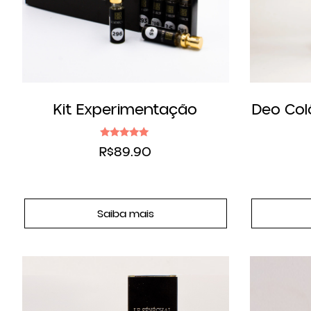
Kit Experimentação
Deo Col
Avaliação
R$
89.90
5.00
de 5
Saiba mais