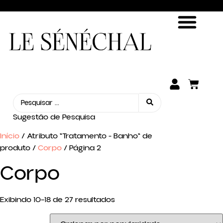
ENCONTRE SUA FRAGRÂNCIA
SEJA UM REVENDEDOR
Sugestão de Pesquisa
Início
/ Atributo "Tratamento - Banho" de
produto /
Corpo
/ Página 2
Corpo
Exibindo 10–18 de 27 resultados