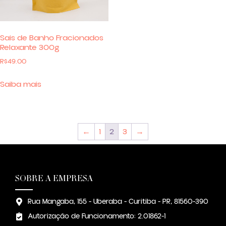
Sais de Banho Fracionados
Relaxante 300g
R$
49.00
Saiba mais
←
1
2
3
→
SOBRE A EMPRESA
Rua Mangaba, 155 - Uberaba - Curitiba - PR, 81560-390
Autorização de Funcionamento: 2.01862-1