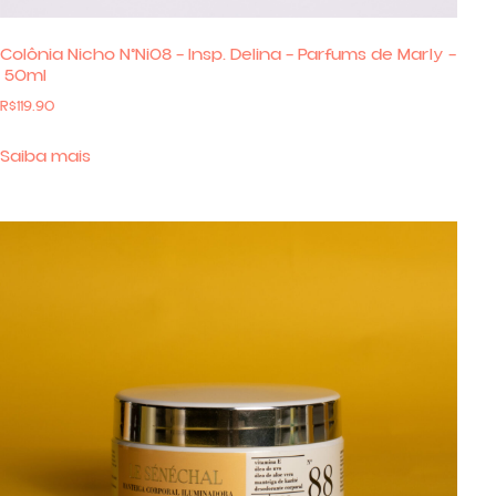
Colônia Nicho N°Ni08 – Insp. Delina – Parfums de Marly –
50ml
R$
119.90
Saiba mais