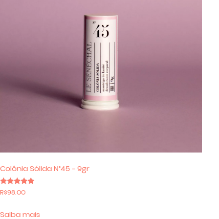
Colônia Sólida N°45 – 9gr
Avaliação
R$
98.00
5.00
de 5
Saiba mais