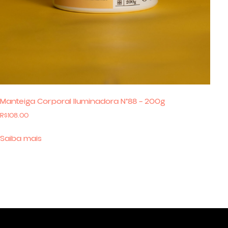
Manteiga Corporal Iluminadora N°88 – 200g
R$
108.00
Saiba mais