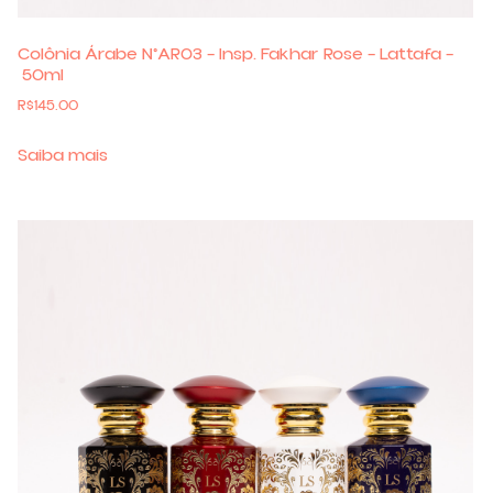
Colônia Árabe N°AR03 – Insp. Fakhar Rose – Lattafa –
50ml
R$
145.00
Saiba mais