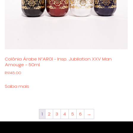
Colônia Árabe N°AR01 – Insp. Jubilation XXV Man
Amouge – 50ml
R$
145.00
Saiba mais
1
2
3
4
5
6
→