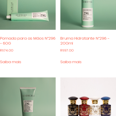
Pomada para as Mãos N°296
Bruma Hidratante N°296 –
– 60G
200ml
R$
74.00
R$
97.00
Saiba mais
Saiba mais