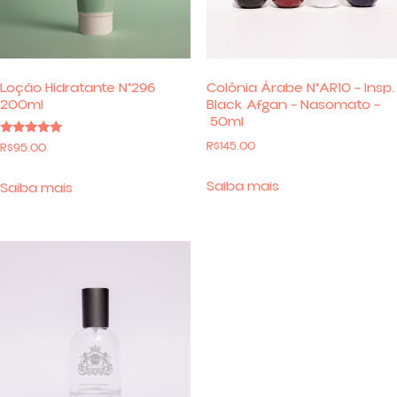
Loção Hidratante N°296
Colônia Árabe N°AR10 – Insp.
200ml
Black Afgan – Nasomato –
50ml
R$
145.00
Avaliação
R$
95.00
5.00
de 5
Saiba mais
Saiba mais