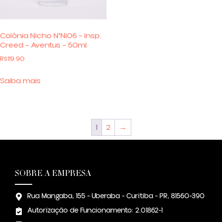
Colônia Nicho N°Ni06 – Insp.
Creed – Aventus – 50ml
R$
119.90
Saiba mais
1
2
→
SOBRE A EMPRESA
Rua Mangaba, 155 - Uberaba - Curitiba - PR, 81560-390
Autorização de Funcionamento: 2.01862-1