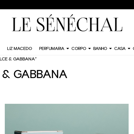
LIZ MACEDO
PERFUMARIA
CORPO
BANHO
CASA
OLCE & GABBANA”
E & GABBANA