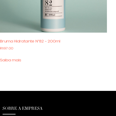
Bruma Hidratante N°82 – 200ml
R$
97.00
Saiba mais
SOBRE A EMPRESA