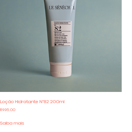
Loção Hidratante N°82 200ml
R$
95.00
Saiba mais