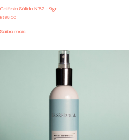
Colônia Sólida N°82 – 9gr
R$
98.00
Saiba mais