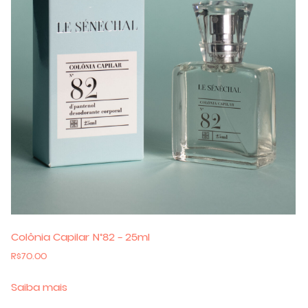
Colônia Capilar N°82 – 25ml
R$
70.00
Saiba mais