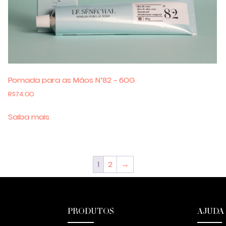
Pomada para as Mãos N°82 – 60G
R$
74.00
Saiba mais
1
2
→
PRODUTOS
AJUDA