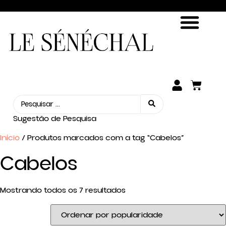
ENCONTRE SUA FRAGRÂNCIA
SEJA UM REVENDEDOR
Sugestão de Pesquisa
Início
/ Produtos marcados com a tag “Cabelos”
Cabelos
Mostrando todos os 7 resultados