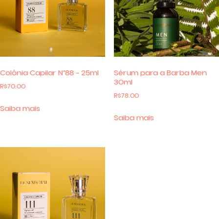
Colônia Capilar N°88 – 25ml
Sérum para a Barba Men
30ml
R$
70.00
R$
78.00
Saiba mais
Saiba mais