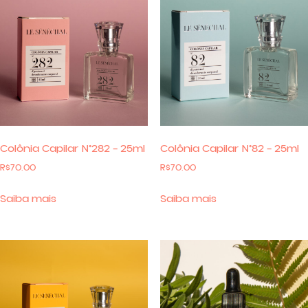
Colônia Capilar N°282 – 25ml
Colônia Capilar N°82 – 25ml
R$
70.00
R$
70.00
Saiba mais
Saiba mais