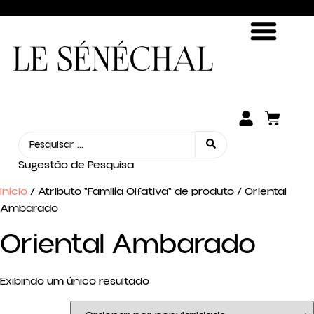
ENCONTRE SUA FRAGRÂNCIA
SEJA UM REVENDEDOR
Sugestão de Pesquisa
Início
/ Atributo "Familía Olfativa" de produto / Oriental
Ambarado
Oriental Ambarado
Exibindo um único resultado