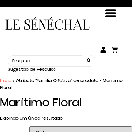
ENCONTRE SUA FRAGRÂNCIA
SEJA UM REVENDEDOR
Sugestão de Pesquisa
Início
/ Atributo "Familía Olfativa" de produto / Marítimo
Floral
Marítimo Floral
Exibindo um único resultado