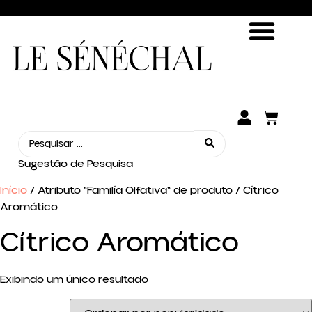
ENCONTRE SUA FRAGRÂNCIA
SEJA UM REVENDEDOR
Sugestão de Pesquisa
Início
/ Atributo "Familía Olfativa" de produto / Cítrico
Aromático
Cítrico Aromático
Exibindo um único resultado