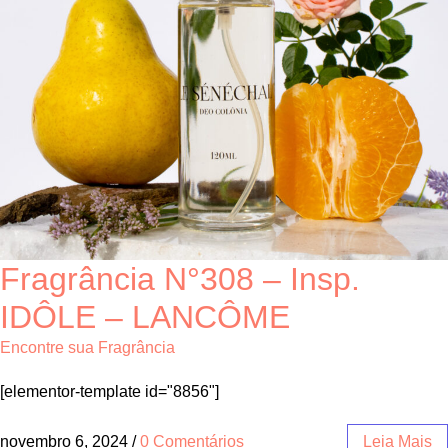
Fragrância N°308 – Insp.
IDÔLE – LANCÔME
Encontre sua Fragrância
[elementor-template id="8856"]
novembro 6, 2024
/
0 Comentários
Leia Mais