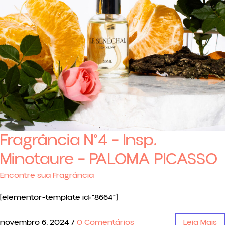
Fragrância N°4 – Insp.
Minotaure – PALOMA PICASSO
Encontre sua Fragrância
[elementor-template id="8664"]
novembro 6, 2024
/
0 Comentários
Leia Mais