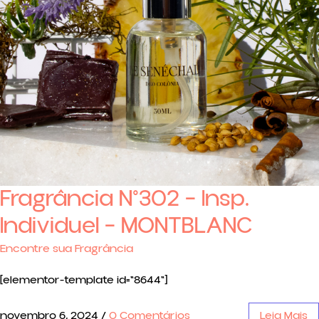
Fragrância N°302 – Insp.
Individuel – MONTBLANC
Encontre sua Fragrância
[elementor-template id="8644"]
novembro 6, 2024
/
0 Comentários
Leia Mais