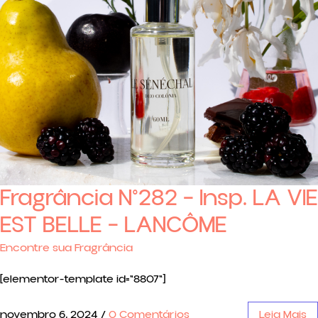
Fragrância N°282 – Insp. LA VIE
EST BELLE – LANCÔME
Encontre sua Fragrância
[elementor-template id="8807"]
novembro 6, 2024
/
0 Comentários
Leia Mais