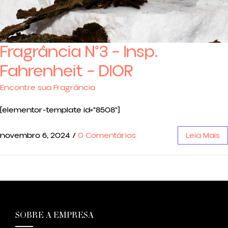
Fragrância N°3 – Insp.
Fahrenheit – DIOR
Encontre sua Fragrância
[elementor-template id="8508"]
novembro 6, 2024
/
0 Comentários
Leia Mais
SOBRE A EMPRESA