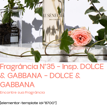
Fragrância N°35 – Insp. DOLCE
& GABBANA – DOLCE &
GABBANA
Encontre sua Fragrância
[elementor-template id="8700"]