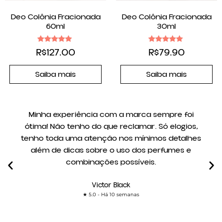
Deo Colônia Fracionada
Deo Colônia Fracionada
60ml
30ml
Avaliação
Avaliação
R$
127.00
R$
79.90
4.83
5.00
de 5
de 5
Saiba mais
Saiba mais
Minha experiência com a marca sempre foi
ótima! Não tenho do que reclamar. Só elogios,
tenho toda uma atenção nos mínimos detalhes
além de dicas sobre o uso dos perfumes e
combinações possíveis.
Victor Black
★ 5.0 - Há 10 semanas